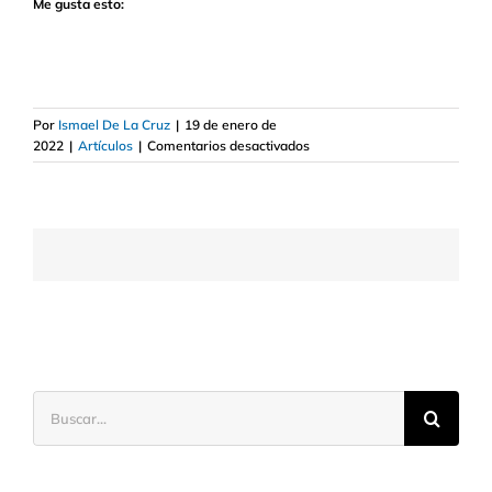
Me gusta esto:
Por
Ismael De La Cruz
|
19 de enero de
en
2022
|
Artículos
|
Comentarios desactivados
Apuestas
alcistas
y
bajistas
de
los
hedge
funds
Buscar: