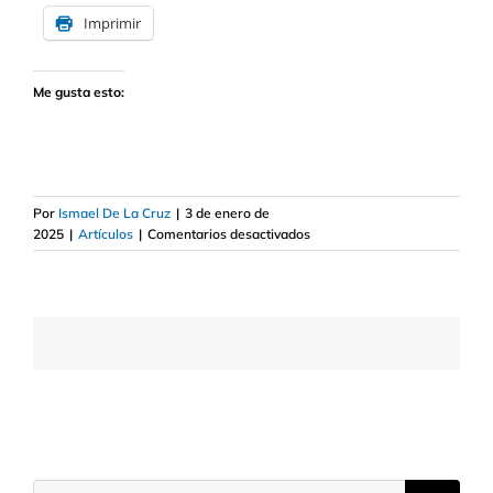
Imprimir
Me gusta esto:
Por
Ismael De La Cruz
|
3 de enero de
en
2025
|
Artículos
|
Comentarios desactivados
Consecuencias
si
en
enero
cerrase
el
Gobierno
de
EE.UU
Buscar: