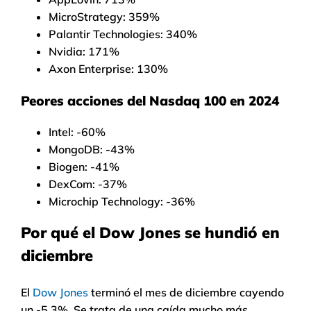
MicroStrategy: 359%
Palantir Technologies: 340%
Nvidia: 171%
Axon Enterprise: 130%
Peores acciones del Nasdaq 100 en 2024
Intel: -60%
MongoDB: -43%
Biogen: -41%
DexCom: -37%
Microchip Technology: -36%
Por qué el Dow Jones se hundió en
diciembre
El
Dow Jones
terminó el mes de diciembre cayendo
un -5,3%. Se trata de una caída mucho más