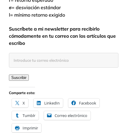
r= retorno esperado
σ= desviación estándar
l= mínimo retorno exigido
Suscríbete a mi newsletter para recibirlo
cómodamente en tu correo con los artículos que
escribo
Introduce
tu
correo
electrónico
Suscribir
Comparte esto:
X
LinkedIn
Facebook
Tumblr
Correo electrónico
Imprimir