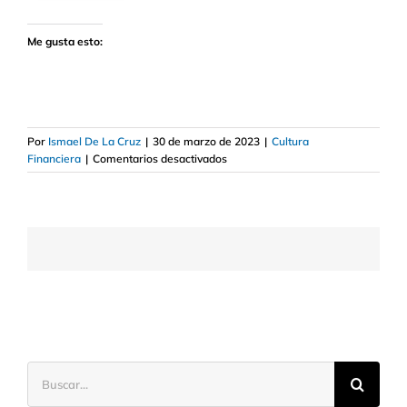
Me gusta esto:
Por
Ismael De La Cruz
|
30 de marzo de 2023
|
Cultura
en
Financiera
|
Comentarios desactivados
Qué
es
el
downside
risk
o
riesgo
a
la
baja
Buscar: