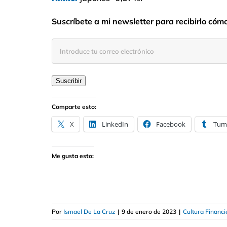
Suscríbete a mi newsletter para recibirlo cóm
Introduce
tu
correo
electrónico
Suscribir
Comparte esto:
X
LinkedIn
Facebook
Tum
Me gusta esto:
Por
Ismael De La Cruz
|
9 de enero de 2023
|
Cultura Financi