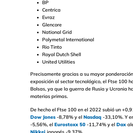
BP
Centrica
Evraz
Glencore
National Grid
Polymetal International
Rio Tinto
Royal Dutch Shell
United Utilities
Precisamente gracias a su mayor ponderación
exposición al sector tecnológico, el Ftse 100 
Bolsas, ya que la guerra de Rusia y Ucrania h
materias primas.
De hecho el Ftse 100 en el 2022 subió un +0,9
Dow Jones
-8,78% y el
Nasdaq
-33,10%. Y e
-5,56%, el
Eurostoxx 50
-11,74% y el
Dax
al
Nikkei
japonés -9,37%.