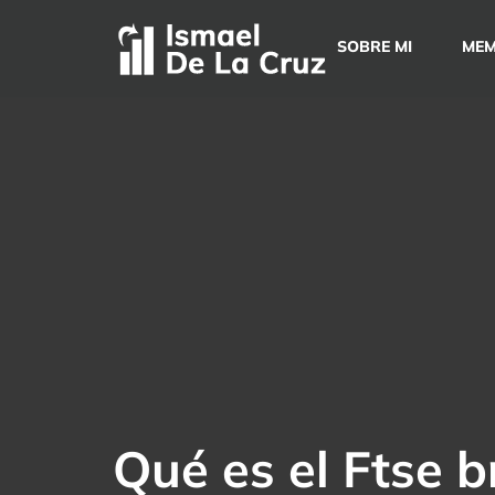
Saltar
al
SOBRE MI
MEM
contenido
Qué es el Ftse b