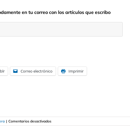
odamente en tu correo con los artículos que escribo
blr
Correo electrónico
Imprimir
en
era
|
Comentarios desactivados
Qué