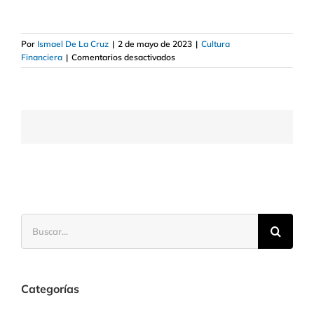
Por
Ismael De La Cruz
|
2 de mayo de 2023
|
Cultura
en
Financiera
|
Comentarios desactivados
Cómo
hacer
trading
con
futuros
mini
y
micro
S&P
500
Buscar:
Categorías