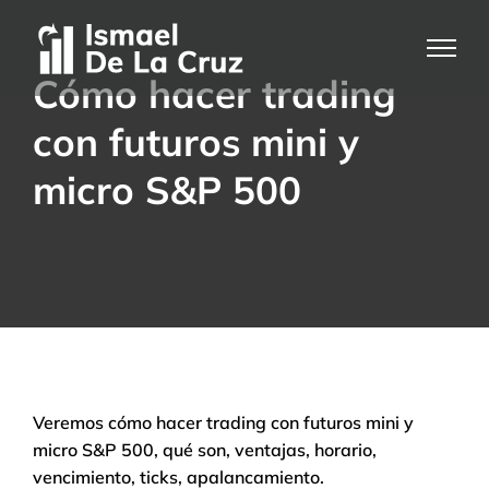
Saltar
al
contenido
Cómo hacer trading
con futuros mini y
micro S&P 500
Veremos cómo hacer trading con futuros mini y
micro S&P 500, qué son, ventajas, horario,
vencimiento, ticks, apalancamiento.