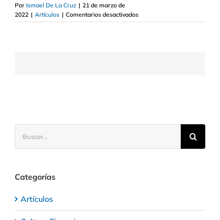
Por
Ismael De La Cruz
|
21 de marzo de
en
2022
|
Artículos
|
Comentarios desactivados
Las
tremendas
lecciones
que
el
níquel
está
dando
a
los
inversores
Buscar:
Categorías
Artículos