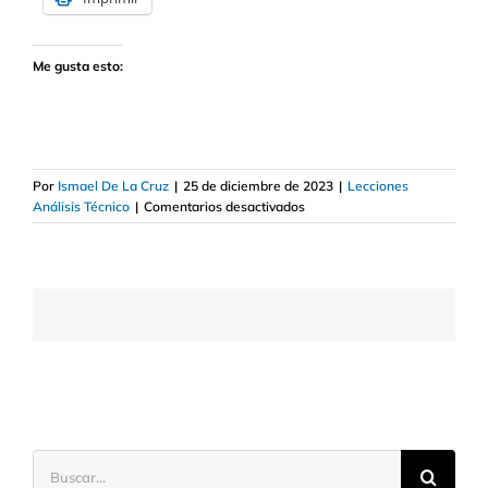
Me gusta esto:
Por
Ismael De La Cruz
|
25 de diciembre de 2023
|
Lecciones
en
Análisis Técnico
|
Comentarios desactivados
Pivot
points
y
el
efecto
número
redondo
Buscar: