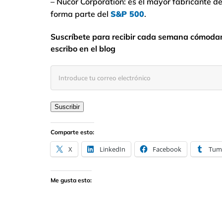
– Nucor Corporation: es el mayor fabricante d
forma parte del
S&P 500
.
Suscríbete para recibir cada semana cómodame
escribo en el blog
Introduce
tu
correo
electrónico
Suscribir
Comparte esto:
X
LinkedIn
Facebook
Tum
Me gusta esto: