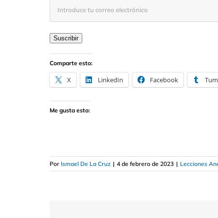
Introduce
tu
correo
electrónico
Suscribir
Comparte esto:
X
LinkedIn
Facebook
Tum
Me gusta esto:
Por
Ismael De La Cruz
|
4 de febrero de 2023
|
Lecciones Aná