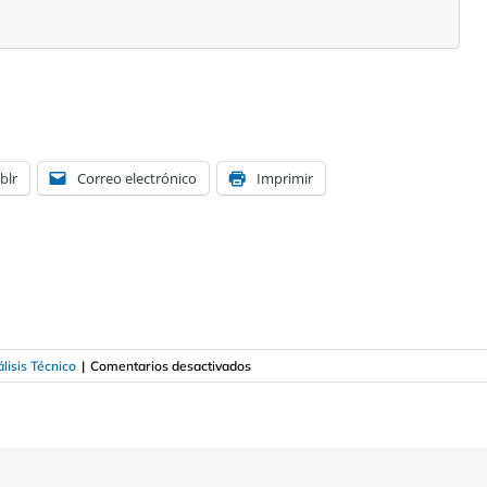
blr
Correo electrónico
Imprimir
en
lisis Técnico
|
Comentarios desactivados
Qué
es
el
cruce
dorado