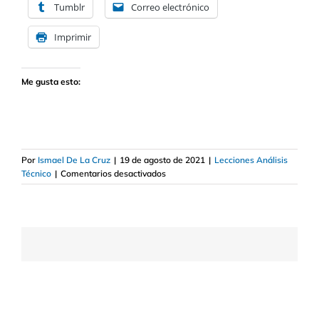
Tumblr
Correo electrónico
Imprimir
Me gusta esto:
Por
Ismael De La Cruz
|
19 de agosto de 2021
|
Lecciones Análisis
en
Técnico
|
Comentarios desactivados
Qué
es
Estrella
fugaz
y
Penetrante
en
trading